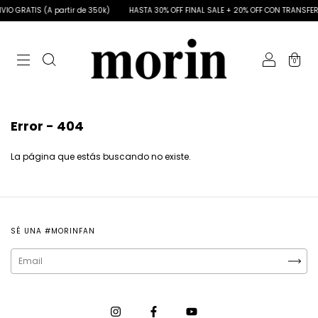
VIO GRATIS (A partir de 350k)
HASTA 30% OFF FINAL SALE + 20% OFF CON TRANSFE
0
Error - 404
La página que estás buscando no existe.
SÉ UNA #MORINFAN