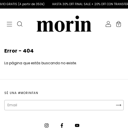
VIO GRATIS (A partir de 350k)
HASTA 30% OFF FINAL SALE + 20% OFF CON TRANSFE
0
Error - 404
La página que estás buscando no existe.
SÉ UNA #MORINFAN