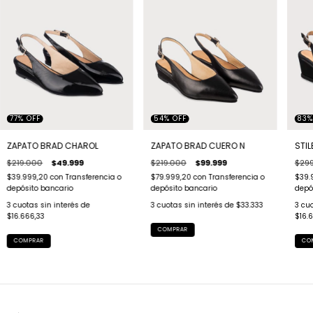
77
%
OFF
54
%
OFF
83
ZAPATO BRAD CHAROL
ZAPATO BRAD CUERO N
STIL
$219.000
$49.999
$219.000
$99.999
$29
$39.999,20
con
Transferencia o
$79.999,20
con
Transferencia o
$39.
depósito bancario
depósito bancario
depó
3
cuotas sin interés de
3
cuotas sin interés de
$33.333
3
cuo
$16.666,33
$16.
COMPRAR
COMPRAR
CO