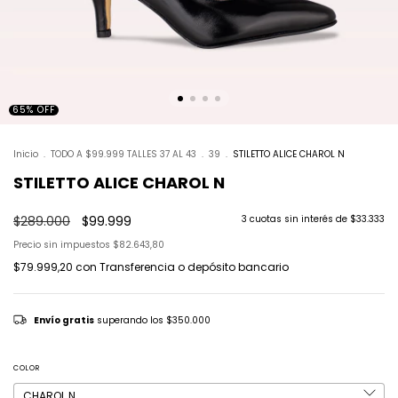
65
%
OFF
Inicio
.
TODO A $99.999 TALLES 37 AL 43
.
39
.
STILETTO ALICE CHAROL N
STILETTO ALICE CHAROL N
$289.000
$99.999
3
cuotas sin interés de
$33.333
Precio sin impuestos
$82.643,80
$79.999,20
con
Transferencia o depósito bancario
Envío gratis
superando los
$350.000
COLOR