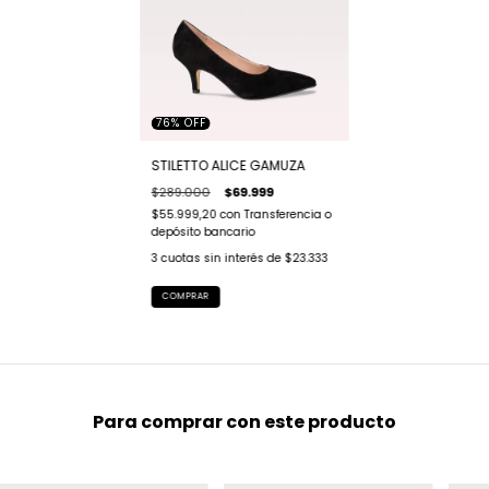
76
%
OFF
STILETTO ALICE GAMUZA
$289.000
$69.999
$55.999,20
con
Transferencia o
depósito bancario
3
cuotas sin interés de
$23.333
COMPRAR
Para comprar con este producto