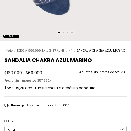
56
%
OFF
Inicio
.
TODO A $99.999 TALLES 37 AL 43
.
44
.
SANDALIA CHAKRA AZUL MARINO
SANDALIA CHAKRA AZUL MARINO
$160.000
$69.999
3
cuotas sin interés de
$23.333
Precio sin impuestos
$57.850,41
$55.999,20
con
Transferencia o depósito bancario
Envío gratis
superando los
$350.000
COLOR