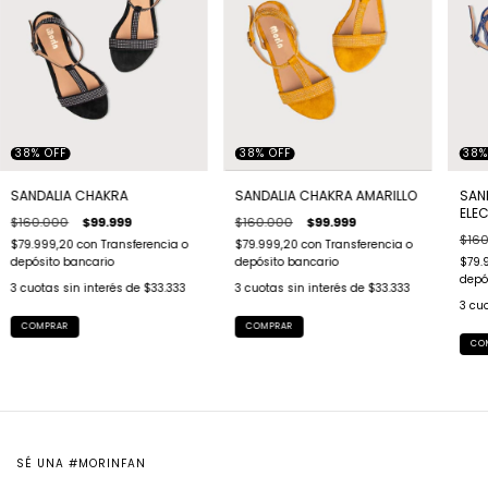
38
%
OFF
38
%
OFF
38
SANDALIA CHAKRA
SANDALIA CHAKRA AMARILLO
SAN
ELE
$160.000
$99.999
$160.000
$99.999
$160
$79.999,20
con
Transferencia o
$79.999,20
con
Transferencia o
depósito bancario
depósito bancario
$79.
depó
3
cuotas sin interés de
$33.333
3
cuotas sin interés de
$33.333
3
cuo
COMPRAR
COMPRAR
CO
SÉ UNA #MORINFAN